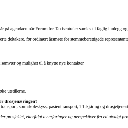
står på agendaen når Forum for Taxisentraler samles til faglig innlegg og
erte deltakere, før ordinært årsmøte for stemmeberettigede representante
 samvær og mulighet til å knytte nye kontakter.
ke utstillerne.
for drosjenæringen?
 transport, som skoleskyss, pasienttransport, TT-kjøring og drosjetjene
er prosjektet, etterfulgt av erfaringer og perspektiver fra ett utvalgt p