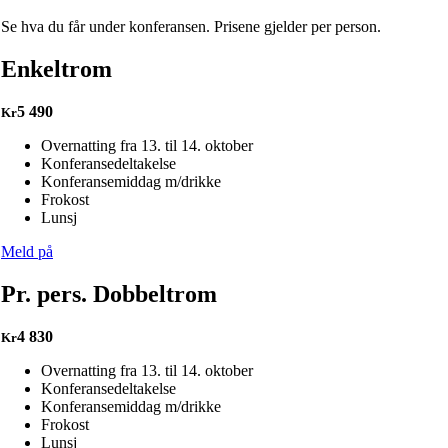
Se hva du får under konferansen. Prisene gjelder per person.
Enkeltrom
5 490
Kr
Overnatting fra 13. til 14. oktober
Konferansedeltakelse
Konferansemiddag m/drikke
Frokost
Lunsj
Meld på
Pr. pers. Dobbeltrom
4 830
Kr
Overnatting fra 13. til 14. oktober
Konferansedeltakelse
Konferansemiddag m/drikke
Frokost
Lunsj