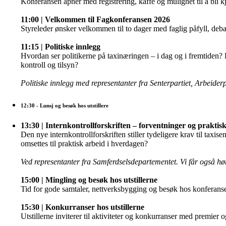
Konferansen åpner med registrering, kaffe og mulighet til å bli k
11:00 | Velkommen til Fagkonferansen 2026
Styreleder ønsker velkommen til to dager med faglig påfyll, deba
11:15 | Politiske innlegg
Hvordan ser politikerne på taxinæringen – i dag og i fremtiden? H
kontroll og tilsyn?
Politiske innlegg med representanter fra Senterpartiet, Arbeiderp
12:30
- Lunsj og besøk hos utstillere
13:30 | Internkontrollforskriften – forventninger og prakti
Den nye internkontrollforskriften stiller tydeligere krav til tax
omsettes til praktisk arbeid i hverdagen?
Ved representanter fra Samferdselsdepartementet. Vi får også høre
15:00 | Mingling og besøk hos utstillerne
Tid for gode samtaler, nettverksbygging og besøk hos konferansen
15:30 | Konkurranser hos utstillerne
Utstillerne inviterer til aktiviteter og konkurranser med premier o