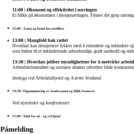
11:00 | Økonomi og effektivitet i næringen
Et blikk på økonomien i drosjenæringen. Finnes det grep næringe
12:00
- Lunsj og besøk hos utstillere
13:00 | Mangfold bak rattet
Hvordan kan drosjeeiere lykkes med å rekruttere og inkludere sjå
som bidrar til et inkluderende arbeidsmiljø, godt samhold og stab
13:30 | Hvordan jobber myndighetene for å motvirke arbeid
Arbeidskriminalitet og useriøse aktører utfordrer både konkurran
Innlegg ved Arbeidstilsynet og A-krim Vestland.
14:30
| Oppsummering av konferansen og blikk fremover
Ved styreleder og konferansier.
15:00
| Takk for nå - og vel hjem!
Påmelding