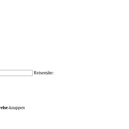
Reisemåte:
else-
knappen