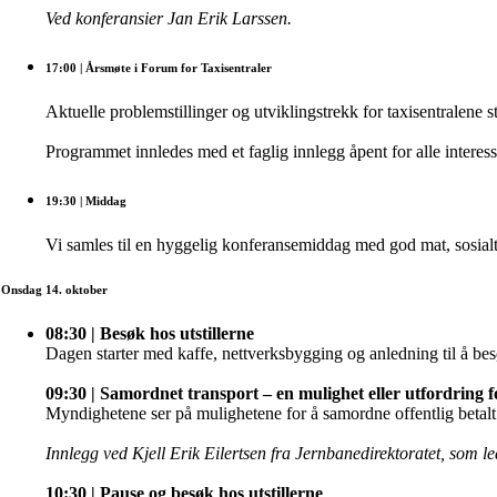
Ved konferansier Jan Erik Larssen.
17:00
| Årsmøte i Forum for Taxisentraler
Aktuelle problemstillinger og utviklingstrekk for taxisentralene 
Programmet innledes med et faglig innlegg åpent for alle interess
19:30
| Middag
Vi samles til en hyggelig konferansemiddag med god mat, sosialt
Onsdag 14. oktober
08:30 | Besøk hos utstillerne
Dagen starter med kaffe, nettverksbygging og anledning til å besø
09:30 | Samordnet transport – en mulighet eller utfordring 
Myndighetene ser på mulighetene for å samordne offentlig betalt
Innlegg ved Kjell Erik Eilertsen fra Jernbanedirektoratet, som led
10:30 | Pause og besøk hos utstillerne