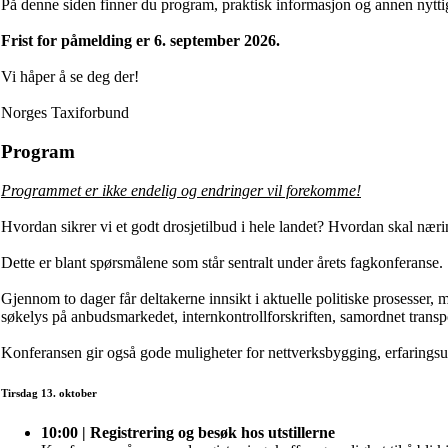
På denne siden finner du program, praktisk informasjon og annen nytt
Frist for påmelding er 6. september 2026.
Vi håper å se deg der!
Norges Taxiforbund
Program
Programmet er ikke endelig og endringer vil forekomme!
Hvordan sikrer vi et godt drosjetilbud i hele landet? Hvordan skal næri
Dette er blant spørsmålene som står sentralt under årets fagkonferanse.
Gjennom to dager får deltakerne innsikt i aktuelle politiske prosesser,
søkelys på anbudsmarkedet, internkontrollforskriften, samordnet transpo
Konferansen gir også gode muligheter for nettverksbygging, erfaringsut
Tirsdag 13. oktober
10:00 | Registrering og besøk hos utstillerne