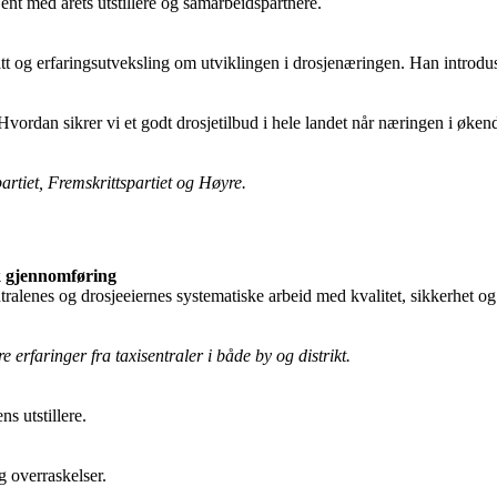
jent med årets utstillere og samarbeidspartnere.
tt og erfaringsutveksling om utviklingen i drosjenæringen. Han introdu
vordan sikrer vi et godt drosjetilbud i hele landet når næringen i økend
artiet, Fremskrittspartiet og Høyre.
sk gjennomføring
isentralenes og drosjeeiernes systematiske arbeid med kvalitet, sikkerhe
 erfaringer fra taxisentraler i både by og distrikt.
s utstillere.
g overraskelser.