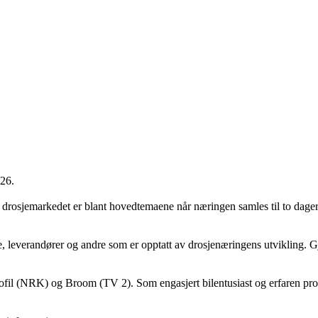
026.
i drosjemarkedet er blant hovedtemaene når næringen samles til to dage
 leverandører og andre som er opptatt av drosjenæringens utvikling. Gj
ofil (NRK) og Broom (TV 2). Som engasjert bilentusiast og erfaren pr