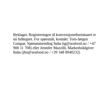
Beklager, Registreringen til konvensjonellseminaret er
nå fulltegnet. For spørsmål, kontakt: Tom-Jørgen
Gangsø, Sjømatutsending Italia (tg@seafood.no / +47
900 11 708) eller Jennifer Mazzilli, Markedsrådgiver
Italia (jfm@seafood.no / +39 348 8940232)