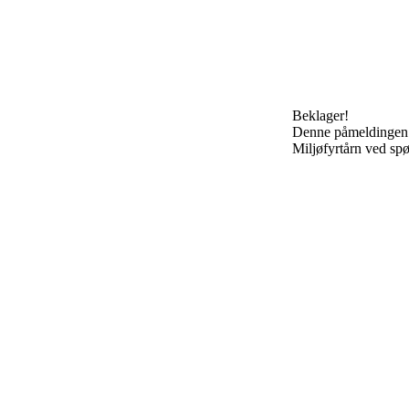
Beklager!
Denne påmeldingen e
Miljøfyrtårn ved sp